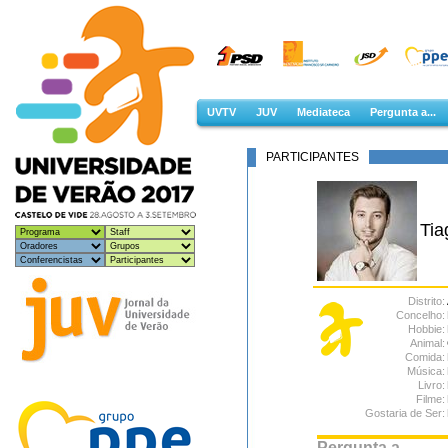
UVTV
JUV
Mediateca
Pergunta a...
PARTICIPANTES
Tia
Distrito:
Concelho:
Hobbie:
Animal:
Comida:
Música:
Livro:
Filme:
Gostaria de Ser:
Pergunta a ...