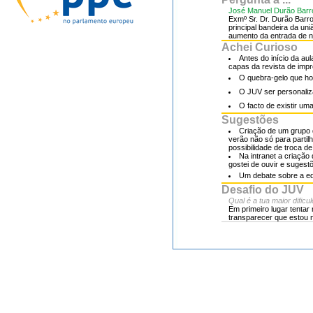
José Manuel Durão Barr
Exmº Sr. Dr. Durão Barr
principal bandeira da un
aumento da entrada de n
Achei Curioso
Antes do início da au
capas da revista de impr
O quebra-gelo que h
O JUV ser personaliz
O facto de existir uma
Sugestões
Criação de um grupo 
verão não só para parti
possibilidade de troca de
Na intranet a criação
gostei de ouvir e sugest
Um debate sobre a ed
Desafio do JUV
Qual é a tua maior dific
Em primeiro lugar tenta
transparecer que estou 