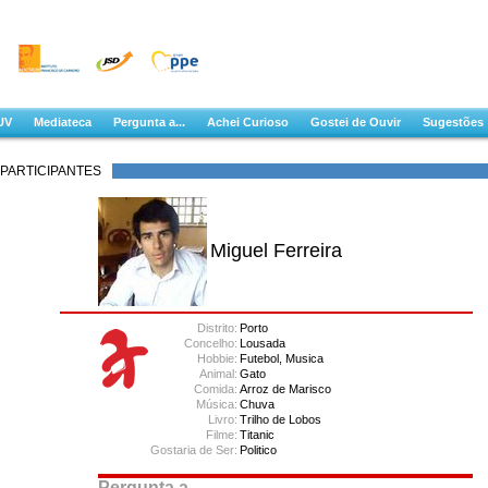
UV
Mediateca
Pergunta a...
Achei Curioso
Gostei de Ouvir
Sugestões
PARTICIPANTES
Miguel Ferreira
Distrito:
Porto
Concelho:
Lousada
Hobbie:
Futebol, Musica
Animal:
Gato
Comida:
Arroz de Marisco
Música:
Chuva
Livro:
Trilho de Lobos
Filme:
Titanic
Gostaria de Ser:
Politico
Pergunta a ...