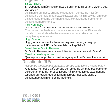
Simão Ribeiro
Sr. Deputado Simão Ribeiro, qual o sentimento de estar a viver a sua
última UV?
sentimento agridoce. orgulho e saudade... sentido de missão
cumprida e de mais uma etapa ultrapassada na minha vida. em todo
o caso, esse mesmo sentimento, seja ele adjetivado como for, é
sempre, sempre intenso.
Inês Henriques
Para si qual é o sentimento de ser recordista do Mundo?
É a concretização de um sonho e a recompensa de 25 anos de
trabalho, mas ainda não tive muito tempo para refletir bem na
conquista que alcancei.
Hugo Soares
Hugo, está a pensar implementar alguma mudança no grupo
parlamentar do PSD na Assembleia da República?
José Manuel Durão Barroso
Dr. Durão Barroso, tem uma opinião formada à cerca do Brexit?
Catarina de Albuquerque
Qual o principal problema em Portugal quanto a Direitos Humanos?
Desafio do JUV
Responde também tu à pergunta: porque arde tanto o nosso país?
Arde tanto no nosso país porque sofremos de um mau planeamento
de ordenamento da floresta. Desde há 50 anos temos abandonado
terrenos agrícolas, que se tornam floresta "descontrolada",
aumentando assim o risco de incêndio.
YouFotos