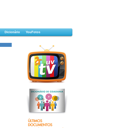
Dicionário
YouFotos