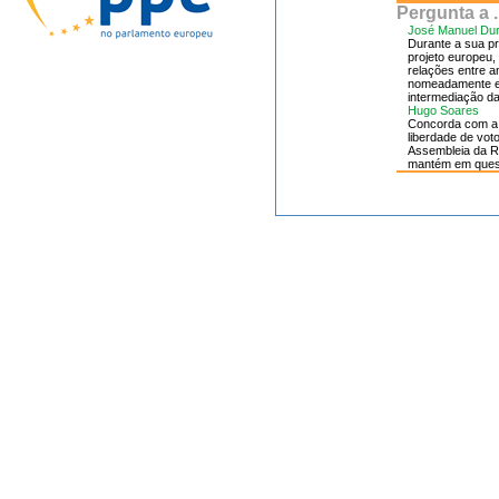
Pergunta a ..
José Manuel Du
Durante a sua pr
projeto europeu,
relações entre a
nomeadamente en
intermediação d
Hugo Soares
Concorda com a 
liberdade de vot
Assembleia da Re
mantém em quest