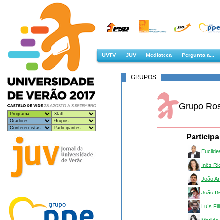
UVTV
JUV
Mediateca
Pergunta a...
GRUPOS
Grupo Ro
Particip
Euclide
Inês Ri
João An
João Be
Luís Fil